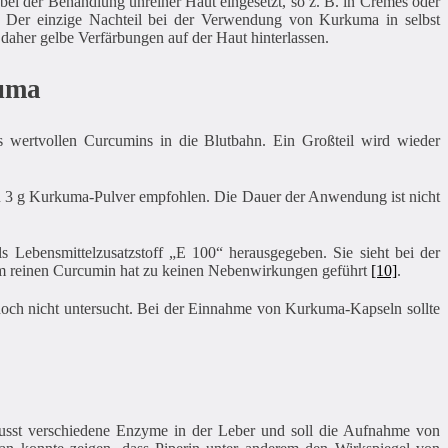
ei der Behandlung unreiner Haut eingesetzt, so z. B. in Cremes oder
 Der einzige Nachteil bei der Verwendung von Kurkuma in selbst
n daher gelbe Verfärbungen auf der Haut hinterlassen.
kuma
s wertvollen Curcumins in die Blutbahn. Ein Großteil wird wieder
u 3 g Kurkuma-Pulver empfohlen. Die Dauer der Anwendung ist nicht
Lebensmittelzusatzstoff „E 100“ herausgegeben. Sie sieht bei der
mm reinen Curcumin hat zu keinen Nebenwirkungen geführt
[10]
.
noch nicht untersucht. Bei der Einnahme von Kurkuma-Kapseln sollte
usst verschiedene Enzyme in der Leber und soll die Aufnahme von