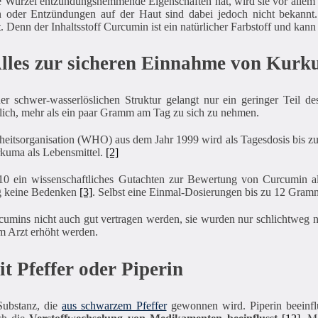
 Wurzel entzündungshemmende Eigenschaften hat, wird sie vor allem b
 oder Entzündungen auf der Haut sind dabei jedoch nicht bekannt.
t
. Denn der Inhaltsstoff Curcumin ist ein natürlicher Farbstoff und kan
les zur sicheren Einnahme von Kur
r schwer-wasserlöslichen Struktur gelangt nur ein geringer Teil de
ich, mehr als ein paar Gramm am Tag zu sich zu nehmen.
heitsorganisation (WHO) aus dem Jahr 1999 wird als Tagesdosis bis z
rkuma als Lebensmittel.
[2]
 ein wissenschaftliches Gutachten zur Bewertung von Curcumin als 
ag keine Bedenken
[3]
. Selbst eine Einmal-Dosierungen bis zu 12 Gra
umins nicht auch gut vertragen werden, sie wurden nur schlichtweg 
m Arzt erhöht werden.
 Pfeffer oder Piperin
 Substanz, die
aus schwarzem Pfeffer
gewonnen wird. Piperin beeinfl