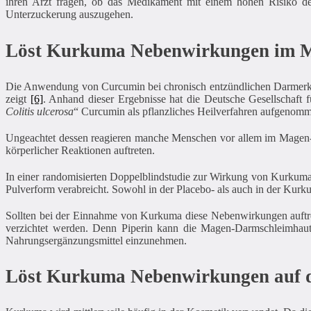
ihren Arzt fragen, ob das Medikament mit einem hohen Risiko de
Unterzuckerung auszugehen.
Löst Kurkuma Nebenwirkungen im 
Die Anwendung von Curcumin bei chronisch entzündlichen Darmerkranku
zeigt
[6]
. Anhand dieser Ergebnisse hat die Deutsche Gesellschaft f
Colitis ulcerosa
“ Curcumin als pflanzliches Heilverfahren aufgeno
Ungeachtet dessen reagieren manche Menschen vor allem im Magen
körperlicher Reaktionen auftreten.
In einer randomisierten Doppelblindstudie zur Wirkung von Kurkum
Pulverform verabreicht. Sowohl in der Placebo- als auch in der Kurk
Sollten bei der Einnahme von Kurkuma diese Nebenwirkungen auftret
verzichtet werden. Denn Piperin kann die Magen-Darmschleimhaut 
Nahrungsergänzungsmittel einzunehmen.
Löst Kurkuma Nebenwirkungen auf d