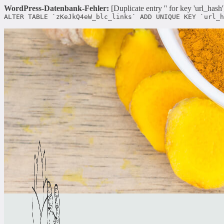
WordPress-Datenbank-Fehler:
[Duplicate entry '' for key 'url_hash'
ALTER TABLE `zKeJkQ4eW_blc_links` ADD UNIQUE KEY `url_h