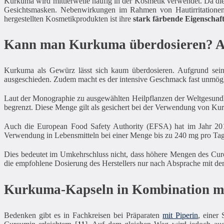
Kurkuma wird mittlerweile häufig in der Kosmetik verwendet. Da die
Gesichtsmasken. Nebenwirkungen im Rahmen von Hautirritationen
hergestellten Kosmetikprodukten ist ihre
stark färbende Eigenschaf
Kann man Kurkuma überdosieren? Al
Kurkuma als Gewürz lässt sich kaum überdosieren. Aufgrund seine
ausgeschieden. Zudem macht es der intensive Geschmack fast unmögl
Laut der Monographie zu ausgewählten Heilpflanzen der Weltgesund
begrenzt. Diese Menge gilt als gesichert bei der Verwendung von Ku
Auch die European Food Safety Authority (EFSA) hat im Jahr 2010
Verwendung in Lebensmitteln bei einer Menge bis zu 240 mg pro T
Dies bedeutet im Umkehrschluss nicht, dass höhere Mengen des Curc
die empfohlene Dosierung des Herstellers nur nach Absprache mit de
Kurkuma-Kapseln in Kombination mit
Bedenken gibt es in Fachkreisen bei Präparaten
mit Piperin
, einer