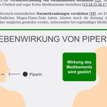
ch die
Verstoffwechselung von Medikamenten beeinflusst
[12]
. M
en Übelkeit und sogar Krebs-Medikamenten beeinflusst
[13,14,15,16,17
hronisch-entzündlichen
Darmerkrankungen verstärken
[19]
, ein 
pfindlichen Magen-Darm-Trakt haben, können durch die Reizung
 daher möglichst gemieden werden, insbesondere bei regelmäßiger Med