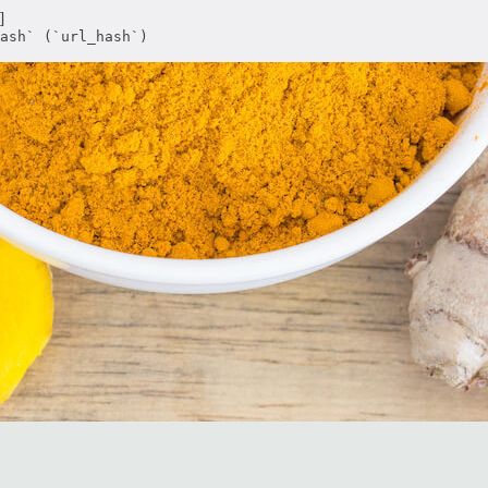
]
ash` (`url_hash`)