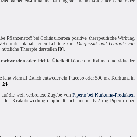
le Medikamenten-Einnahme ist hingegen kaum von einer Gefahr der
 Pflanzenstoff bei Colitis ulcerosa positive, therapeutische Wirkung
 in der aktualisierten Leitlinie zur „
Diagnostik und Therapie von
nützliche Therapie darstellen
[8]
.
schwerden oder leichte Übelkeit
können im Rahmen individueller
 lang viermal täglich entweder ein Placebo oder 500 mg Kurkuma in
t
[9]
.
 auf die weit verbreitete Zugabe von
Piperin bei Kurkuma-Produkten
t für Risikobewertung empfiehlt nicht mehr als 2 mg Piperin über