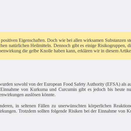
gen positiven Eigenschaften. Doch wie bei allen wirksamen Substanzen s
hen natürlichen Heilmitteln. Dennoch gibt es einige Risikogruppen, d
enwirkung die gelbe Knolle haben kann, erklären wir in diesem Artike
urden sowohl von der European Food Safety Authority (EFSA) als a
Einnahme von Kurkuma und Curcumin gibt es jedoch bis heute nur Em
benwirkungen auslösen könnte.
anderen, in seltenen Fällen zu unerwünschten körperlichen Reaktio
irkungen. Trotzdem sollten folgende Risiken bei der Einnahme von