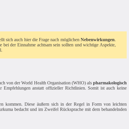
tellt sich auch hier die Frage nach möglichen
Nebenwirkungen
.
ie bei der Einnahme achtsam sein sollten und wichtige Aspekte,
l.
uch von der World Health Organisation (WHO) als
pharmakologisch
pfehlungen anstatt offizieller Richtlinien. Somit ist auch keine
nen kommen. Diese äußern sich in der Regel in Form von leichten
 Kurkuma bedacht und im Zweifel Rücksprache mit dem behandelnden