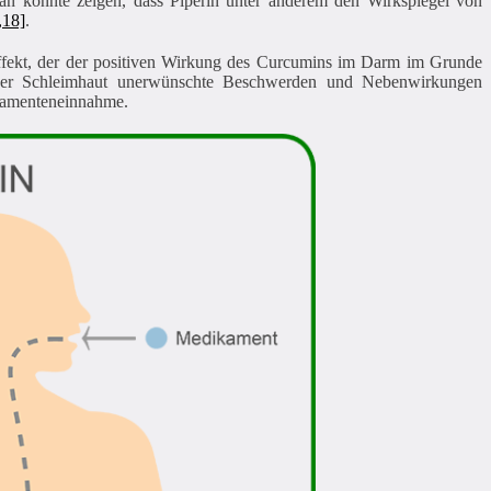
an konnte zeigen, dass Piperin unter anderem den Wirkspiegel von
,18]
.
Effekt, der der positiven Wirkung des Curcumins im Darm im Grunde
 der Schleimhaut unerwünschte Beschwerden und Nebenwirkungen
ikamenteneinnahme.