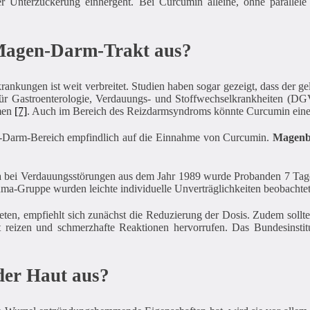
r Unterzuckerung einhergeht. Bei Curcumin alleine, ohne paralle
Magen-Darm-Trakt aus?
ngen ist weit verbreitet. Studien haben sogar gezeigt, dass der gelbe
ür Gastroenterologie, Verdauungs- und Stoffwechselkrankheiten (DGVS)
mmen
[7]
. Auch im Bereich des Reizdarmsyndroms könnte Curcumin eine 
-Darm-Bereich empfindlich auf die Einnahme von Curcumin.
Magenbe
a bei Verdauungsstörungen aus dem Jahr 1989 wurde Probanden 7 Tage
uma-Gruppe wurden leichte individuelle Unverträglichkeiten beobachte
en, empfiehlt sich zunächst die Reduzierung der Dosis. Zudem sollte
reizen und schmerzhafte Reaktionen hervorrufen. Das Bundesinstitu
er Haut aus?